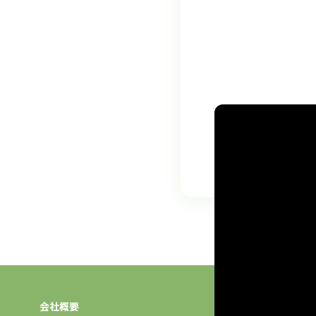
ITなびチャンネルの「
会社設立の経緯や事業
会社概要
事業案内